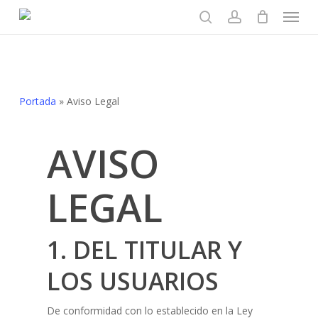
Menu
Skip
to
search
account
main
content
Portada
»
Aviso Legal
AVISO
LEGAL
1. DEL TITULAR Y
LOS USUARIOS
De conformidad con lo establecido en la Ley