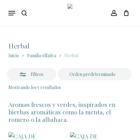
Skip
Menu
to
Close
search
account
main
Filters
content
Herbal
Inicio
Familia olfativa
Herbal
Filtros
Mostrando los 5 resultados
Aromas frescos y verdes, inspirados en
hierbas aromáticas como la menta, el
romero o la albahaca.