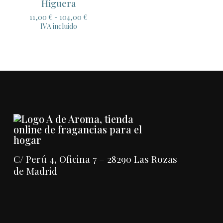
Higuera
Rango
11,00
€
-
104,00
€
de
IVA incluido
precios:
desde
11,00 €
hasta
104,00 €
C/ Perú 4, Oficina 7 – 28290 Las Rozas
de Madrid