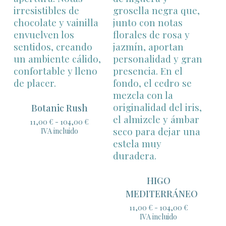
Botanic Rush
Rango
11,00
€
-
104,00
€
de
IVA incluido
precios:
desde
11,00 €
hasta
104,00 €
HIGO
MEDITERRÁNEO
Rango
11,00
€
-
104,00
€
de
IVA incluido
precios: