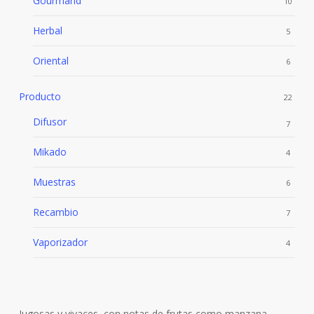
Gourmand
10
Herbal
5
Oriental
6
Producto
22
Difusor
7
Mikado
4
Muestras
6
Recambio
7
Vaporizador
4
Jugosas y vivaces, con notas de frutas como manzana,