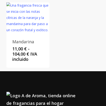
desde
11,00 €
hasta
104,00 €
Mandarina
11,00
€
-
Rango
104,00
€
IVA
de
incluido
precios:
desde
11,00 €
hasta
104,00 €