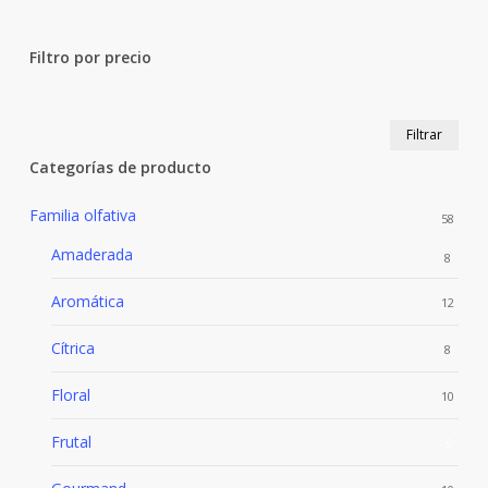
Close
Filters
Filtro por precio
Prec
Prec
Filtrar
mín
máx
Categorías de producto
Familia olfativa
58
Amaderada
8
Aromática
12
Cítrica
8
Floral
10
Frutal
5