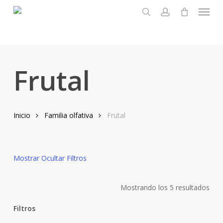
Menu
Skip
to
search
account
main
content
Frutal
Inicio
Familia olfativa
Frutal
Mostrar
Ocultar
Filtros
Mostrando los 5 resultados
Filtros