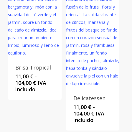
Brisa Tropical
11,00
€
-
Rango
104,00
€
IVA
de
incluido
precios:
Delicatessen
desde
11,00
€
-
11,00 €
Rango
104,00
€
IVA
hasta
de
incluido
104,00 €
precios: