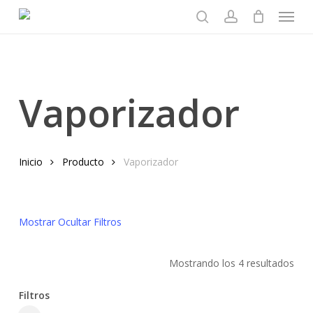
Menu
Skip
to
search
account
main
content
Vaporizador
Inicio
Producto
Vaporizador
Mostrar
Ocultar
Filtros
Mostrando los 4 resultados
Filtros