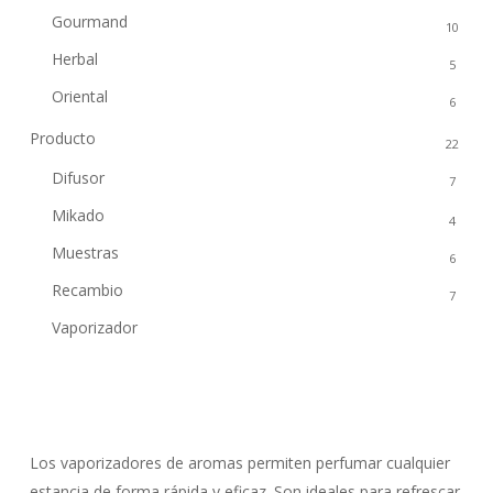
Gourmand
10
Herbal
5
Oriental
6
Producto
22
Difusor
7
Mikado
4
Muestras
6
Recambio
7
Vaporizador
4
Los vaporizadores de aromas permiten perfumar cualquier
estancia de forma rápida y eficaz. Son ideales para refrescar