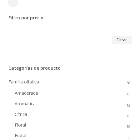
Close
Filters
Filtro por precio
Prec
Prec
Filtrar
mín
máx
Categorías de producto
Familia olfativa
58
Amaderada
8
Aromática
12
Cítrica
8
Floral
10
Frutal
5