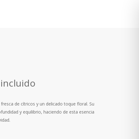
go
 incluido
ios:
resca de cítricos y un delicado toque floral. Su
de
undidad y equilibrio, haciendo de esta esencia
0 €
idad.
ta
00 €