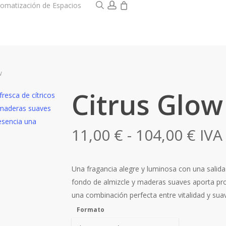
0
search
account
omatización de Espacios
w
Citrus Glow
Ran
11,00
€
-
104,00
€
IVA
de
prec
Una fragancia alegre y luminosa con una salida f
des
fondo de almizcle y maderas suaves aporta prof
11,0
una combinación perfecta entre vitalidad y suav
has
Formato
104,