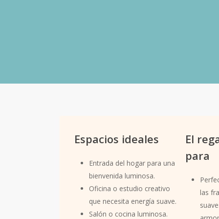
Pirámide olfativa de «Citrus
Notas de salida:
Limón, Jacinto.
Notas de corazón:
Jazmín, Manzana.
Notas de fondo:
Cedro, Almizcle.
Espacios ideales
El reg
para
Entrada del hogar para una
bienvenida luminosa.
Perfe
Oficina o estudio creativo
las fr
que necesita energía suave.
suave
Salón o cocina luminosa.
armon