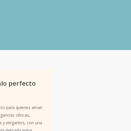
 Glow» – cítrica
alo perfecto
Familia olfativa:
Cítrica
cto para quienes aman
Vitalidad luminosa. Frescur
agancias cítricas,
aporta una sensación alegre
s y elegantes, con una
un ambiente fresco pero del
ía delicada entre