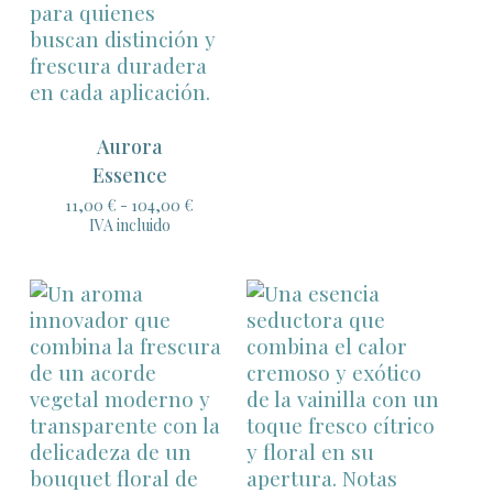
Aurora
Essence
Rango
11,00
€
-
104,00
€
de
IVA incluido
precios:
desde
11,00 €
hasta
104,00 €