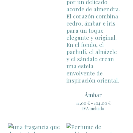
desde
11,00 €
hasta
104,00 €
Ámbar
Rango
11,00
€
-
104,00
€
de
IVA incluido
precios:
desde
11,00 €
hasta