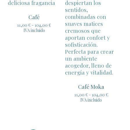
Café
Rango
11,00
€
-
104,00
€
de
IVA incluido
precios:
desde
11,00 €
hasta
104,00 €
Café Moka
Rango
11,00
€
-
104,00
€
de
IVA incluido
precios:
desde
11,00 €
hasta
104,00 €