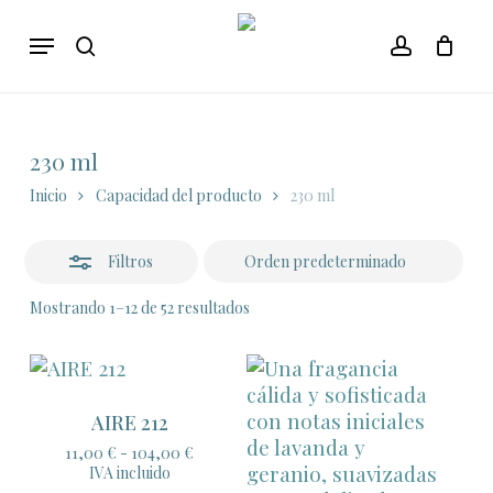
Skip
Menu
to
Close
search
account
main
Filters
content
230 ml
Inicio
Capacidad del producto
230 ml
Filtros
Mostrando 1–12 de 52 resultados
AIRE 212
Rango
11,00
€
-
104,00
€
de
IVA incluido
precios: