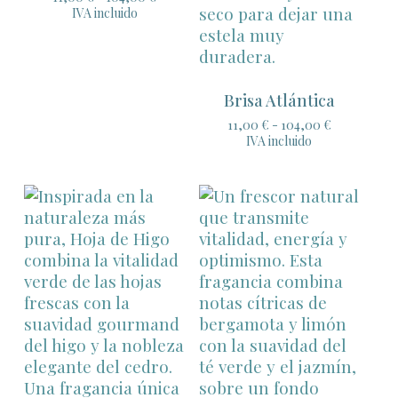
de
IVA incluido
precios:
desde
11,00 €
hasta
104,00 €
Brisa Atlántica
Rango
11,00
€
-
104,00
€
de
IVA incluido
precios:
desde
11,00 €
hasta
104,00 €