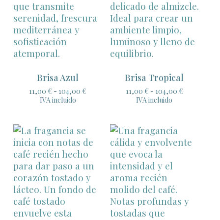
Brisa Azul
Brisa Tropical
Rango
Rango
11,00
€
-
104,00
€
11,00
€
-
104,00
€
de
de
IVA incluido
IVA incluido
precios:
precios:
desde
desde
11,00 €
11,00 €
hasta
hasta
104,00 €
104,00 €