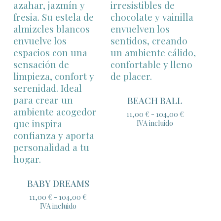
BEACH BALL
Rango
11,00
€
-
104,00
€
de
IVA incluido
precios:
desde
11,00 €
hasta
104,00 €
BABY DREAMS
Rango
11,00
€
-
104,00
€
de
IVA incluido
precios: