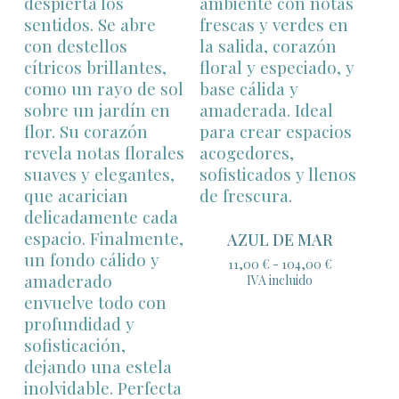
104,00 €
AZUL DE MAR
Rango
11,00
€
-
104,00
€
de
IVA incluido
precios:
desde
11,00 €
hasta
104,00 €