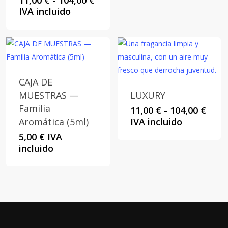
11,00
€
-
104,00
€
de
IVA incluido
precios:
desde
11,00 €
hasta
104,00 €
CAJA DE
MUESTRAS —
LUXURY
Familia
Rang
11,00
€
-
104,00
€
de
Aromática (5ml)
IVA incluido
preci
5,00
€
IVA
desd
incluido
11,00
hast
104,0