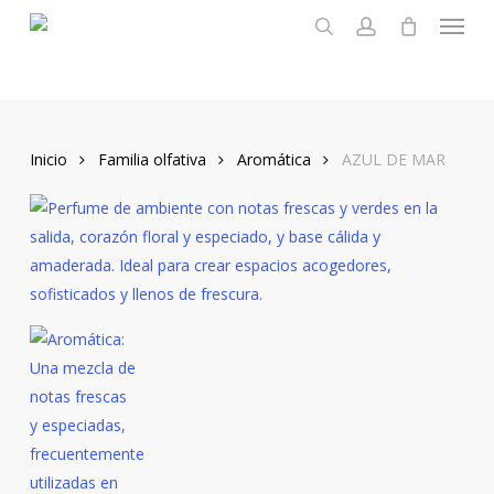
Menu
Skip
to
search
account
main
content
Inicio
Familia olfativa
Aromática
AZUL DE MAR