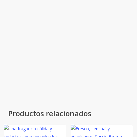
Corazón:
floral y especiado — profundidad suave, elegancia
natural, carácter equilibrado.
Fondo:
cálido y amaderado — confort refinado, estela
acogedora y sofisticada.
Azul de Mar es una brisa limpia: un
aroma fresco, cálido y equilibrado
que envuelve cada espacio con
serenidad sofisticada.
Productos relacionados