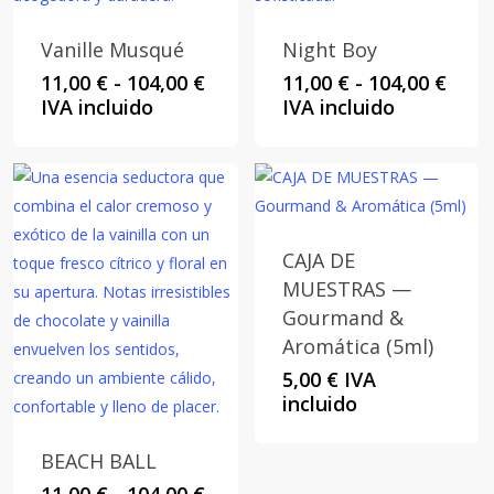
Vanille Musqué
Night Boy
Rango
Rang
11,00
€
-
104,00
€
11,00
€
-
104,00
€
de
de
IVA incluido
IVA incluido
precios:
preci
desde
desd
11,00 €
11,00
hasta
hast
104,00 €
104,0
CAJA DE
MUESTRAS —
Gourmand &
Aromática (5ml)
5,00
€
IVA
incluido
BEACH BALL
Rango