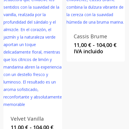
Cassis Brume
Rang
11,00
€
-
104,00
€
de
IVA incluido
preci
desd
11,00
hast
104,0
Velvet Vanilla
Rango
11,00
€
-
104,00
€