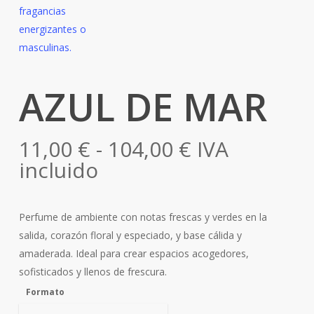
AZUL DE MAR
Rango
11,00
€
-
104,00
€
IVA
de
incluido
precios:
desde
Perfume de ambiente con notas frescas y verdes en la
11,00 €
salida, corazón floral y especiado, y base cálida y
hasta
amaderada. Ideal para crear espacios acogedores,
104,00 €
sofisticados y llenos de frescura.
Formato