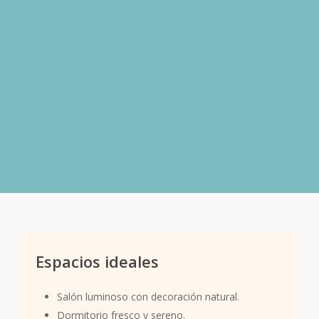
Pirámide olfativa de «Azul de
mar» – aromática
Notas de salida:
Notas verdes, Notas frescas.
Notas de corazón:
Notas florales, Notas
especiadas.
Notas de fondo:
Notas amaderadas, Notas
cálidas.
Espacios ideales
Salón luminoso con decoración natural.
Dormitorio fresco y sereno.