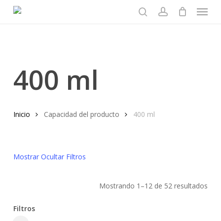
Menu
Skip
to
search
account
main
content
400 ml
Inicio
Capacidad del producto
400 ml
Mostrar
Ocultar
Filtros
Mostrando 1–12 de 52 resultados
Filtros