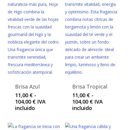
hasta
104,00 €
Brisa Azul
Brisa Tropical
11,00
€
-
11,00
€
-
Rango
Rango
104,00
€
IVA
104,00
€
IVA
de
de
incluido
incluido
precios:
precios:
desde
desde
11,00 €
11,00 €