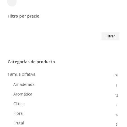
Close
Filters
Filtro por precio
Prec
Prec
Filtrar
mín
máx
Categorías de producto
Familia olfativa
58
Amaderada
8
Aromática
12
Cítrica
8
Floral
10
Frutal
5