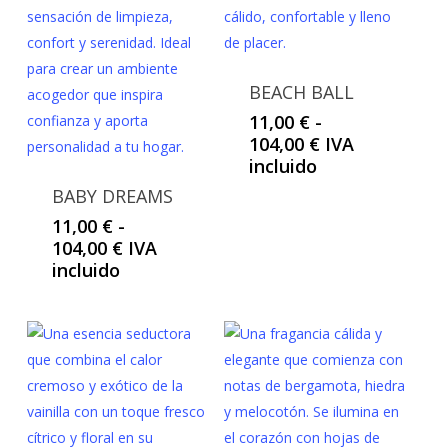
BEACH BALL
11,00
€
-
Rango
104,00
€
IVA
de
incluido
precios:
BABY DREAMS
desde
11,00
€
-
11,00 €
Rango
104,00
€
IVA
hasta
de
incluido
104,00 €
precios:
desde
11,00 €
hasta
104,00 €