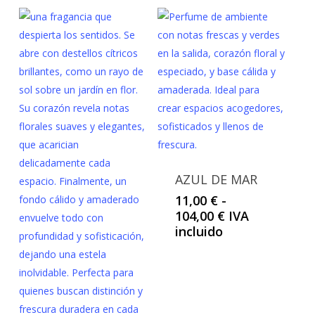
desde
11,00 €
hasta
104,00 €
AZUL DE MAR
11,00
€
-
Rango
104,00
€
IVA
de
incluido
precios:
desde
11,00 €
hasta
104,00 €