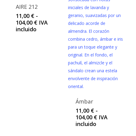
AIRE 212
11,00
€
-
Rango
104,00
€
IVA
de
incluido
precios:
desde
11,00 €
hasta
104,00 €
Ámbar
11,00
€
-
Rango
104,00
€
IVA
de
incluido
precios: