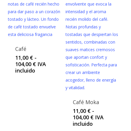
hasta
hasta
104,00 €
104,00 €
Café
11,00
€
-
Rango
104,00
€
IVA
de
incluido
precios:
desde
11,00 €
hasta
Café Moka
104,00 €
11,00
€
-
Rango
104,00
€
IVA
de
incluido
precios: