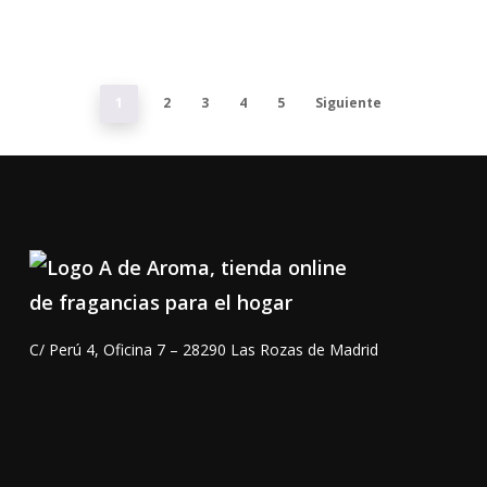
desde
11,00 €
hasta
104,00 €
1
2
3
4
5
Siguiente
C/ Perú 4, Oficina 7 – 28290 Las Rozas de Madrid