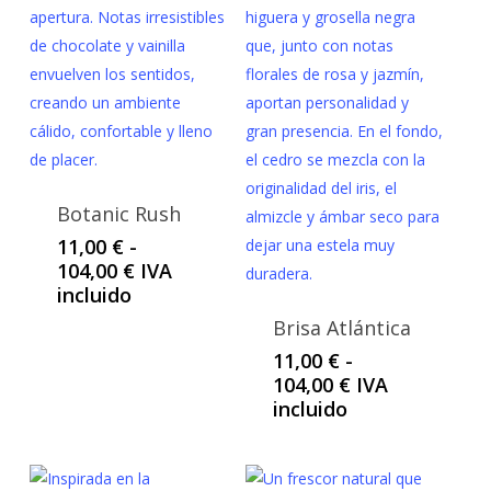
Botanic Rush
11,00
€
-
Rango
104,00
€
IVA
de
incluido
precios:
Brisa Atlántica
desde
11,00
€
-
11,00 €
Rango
104,00
€
IVA
hasta
de
incluido
104,00 €
precios:
desde
11,00 €