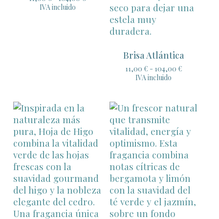
de
IVA incluido
precios:
desde
11,00 €
hasta
104,00 €
Brisa Atlántica
Rango
11,00
€
-
104,00
€
de
IVA incluido
precios:
desde
11,00 €
hasta
104,00 €