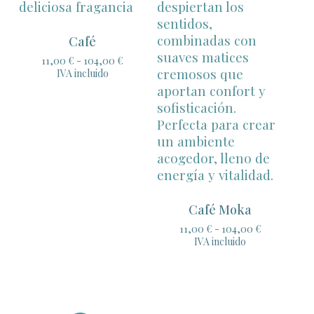
Café
Rango
11,00
€
-
104,00
€
de
IVA incluido
precios:
desde
11,00 €
hasta
104,00 €
Café Moka
Rango
11,00
€
-
104,00
€
de
IVA incluido
precios:
desde
11,00 €
hasta
104,00 €