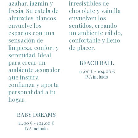
BEACH BALL
Rango
11,00
€
-
104,00
€
de
IVA incluido
precios:
desde
11,00 €
hasta
104,00 €
BABY DREAMS
Rango
11,00
€
-
104,00
€
de
IVA incluido
precios: