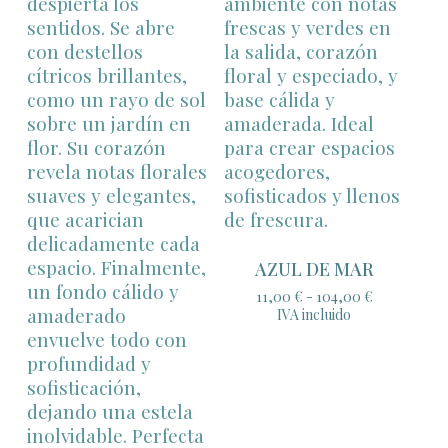
104,00 €
AZUL DE MAR
Rango
11,00
€
-
104,00
€
de
IVA incluido
precios:
desde
11,00 €
hasta
104,00 €