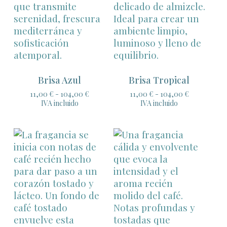
Brisa Azul
Brisa Tropical
Rango
Rango
11,00
€
-
104,00
€
11,00
€
-
104,00
€
de
de
IVA incluido
IVA incluido
precios:
precios:
desde
desde
11,00 €
11,00 €
hasta
hasta
104,00 €
104,00 €