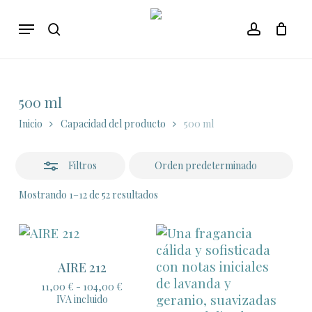
Skip
Menu
to
Close
search
account
main
Filters
content
500 ml
Inicio
Capacidad del producto
500 ml
Filtros
Mostrando 1–12 de 52 resultados
AIRE 212
Rango
11,00
€
-
104,00
€
de
IVA incluido
precios: