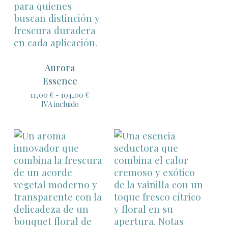
Aurora
Essence
Rango
11,00
€
-
104,00
€
de
IVA incluido
precios:
desde
11,00 €
hasta
104,00 €