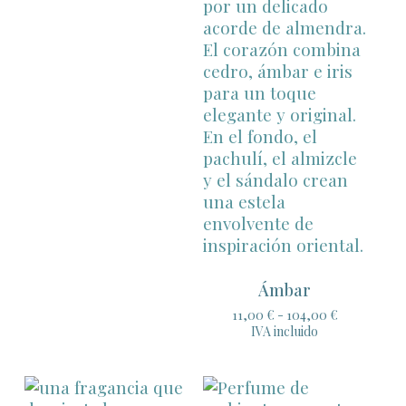
desde
11,00 €
hasta
104,00 €
Ámbar
Rango
11,00
€
-
104,00
€
de
IVA incluido
precios:
desde
11,00 €
hasta