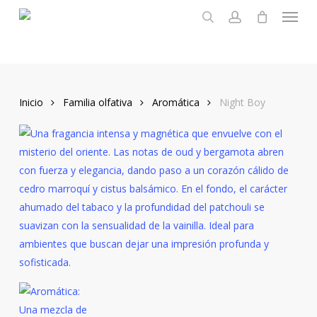
Menu
Skip
to
search
account
main
content
Inicio
Familia olfativa
Aromática
Night Boy