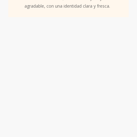
agradable, con una identidad clara y fresca.
Familia olfativa:
Aromática
Frescura juvenil. Limpieza moderna. Vitalidad ligera. Night
Boy crea un ambiente fresco, masculino y fácil de disfrutar.
Transmite claridad, energía suave y una sensación de
bienestar inmediato.
La atmósfera resultante se siente: limpia, fresca, joven,
moderna y ligera.
Salida:
cítricos — chispa limpia y vibrante, energía