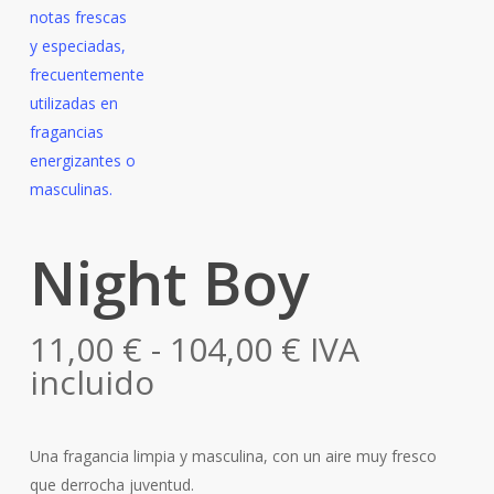
Night Boy
Rango
11,00
€
-
104,00
€
IVA
de
incluido
precios:
desde
Una fragancia limpia y masculina, con un aire muy fresco
11,00 €
que derrocha juventud.