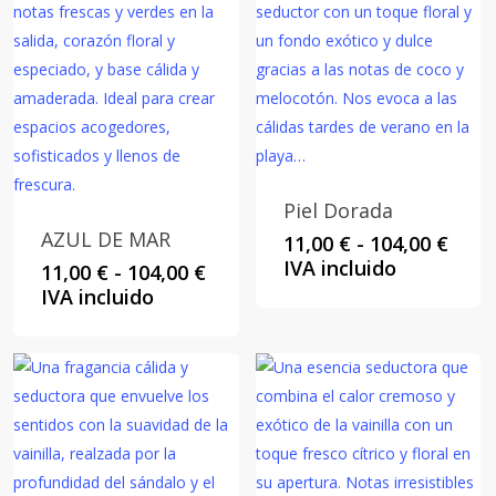
Piel Dorada
AZUL DE MAR
Rang
11,00
€
-
104,00
€
de
IVA incluido
Rango
11,00
€
-
104,00
€
preci
de
IVA incluido
desd
precios:
11,00
desde
hast
11,00 €
104,0
hasta
104,00 €