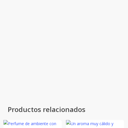
inmediata, aire fresco.
Corazón:
notas verdes — frescor natural, sensación de
orden, equilibrio aromático.
Fondo:
notas suaves, limpias, masculinas — estela pulcra,
confort moderno, frescura duradera.
Night Boy es aire fresco: una energía
joven y limpia que transforma el
espacio con ligereza y modernidad.
Productos relacionados