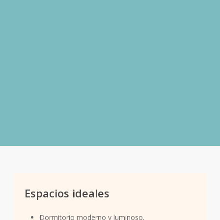
Pirámide olfativa de «Night
Boy» – aromática
Notas de salida:
Cítricos.
Notas de corazón:
Notas verdes.
Notas de fondo:
Notas suaves, limpias,
masculinas.
Espacios ideales
Dormitorio moderno y luminoso.