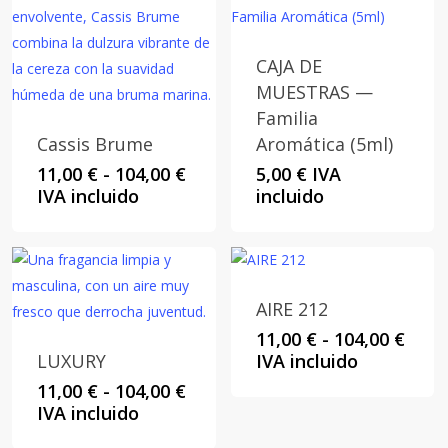
hasta
104,00 €
CAJA DE
MUESTRAS —
Familia
Cassis Brume
Aromática (5ml)
Rango
11,00
€
-
104,00
€
5,00
€
IVA
de
IVA incluido
incluido
precios:
desde
11,00 €
hasta
104,00 €
AIRE 212
Rang
11,00
€
-
104,00
€
de
LUXURY
IVA incluido
preci
Rango
11,00
€
-
104,00
€
desd
de
IVA incluido
11,00
precios: