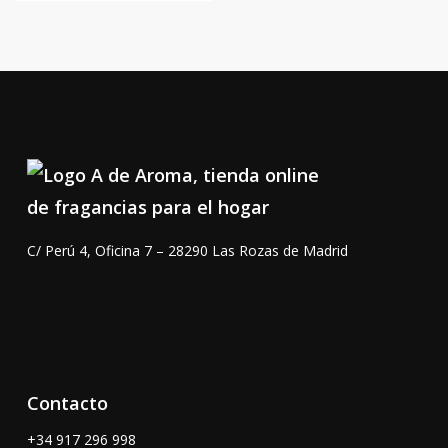
hast
desde
104,0
11,00 €
hasta
104,00 €
C/ Perú 4, Oficina 7 – 28290 Las Rozas de Madrid
Contacto
+34 917 296 998