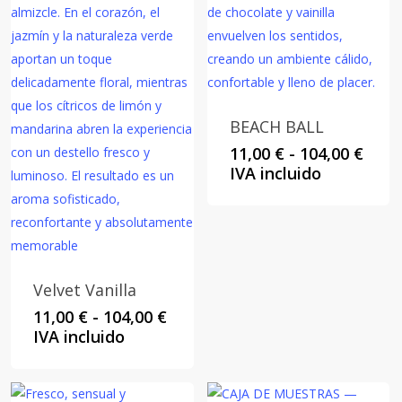
BEACH BALL
Rang
11,00
€
-
104,00
€
de
IVA incluido
preci
desd
11,00
hast
104,0
Velvet Vanilla
Rango
11,00
€
-
104,00
€
de
IVA incluido
precios:
desde
11,00 €