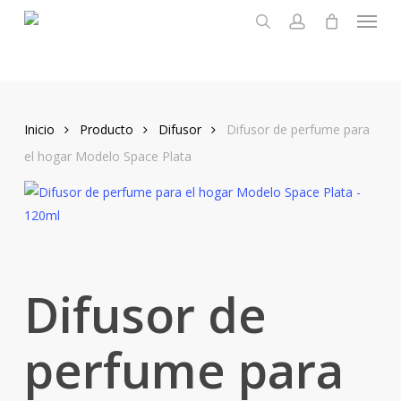
Menu
Skip
to
search
account
main
content
Inicio
Producto
Difusor
Difusor de perfume para
el hogar Modelo Space Plata
Difusor de
perfume para