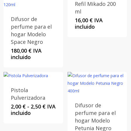
Refil Mikado 200
ml
Difusor de
16,00
€
IVA
perfume para el
incluido
hogar Modelo
Space Negro
180,00
€
IVA
incluido
Pistola
Pulverizadora
Difusor de
Rango
2,00
€
-
2,50
€
IVA
de
incluido
perfume para el
precios:
hogar Modelo
desde
Petunia Negro