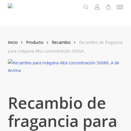
Menu
Skip
to
search
account
main
content
Inicio
Producto
Recambio
Recambio de fragancia
para máquina Alta concentración 500ML
Recambio de
fragancia para