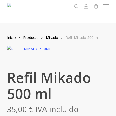
Menu
Skip
to
search
account
main
content
Inicio
Producto
Mikado
Refil Mikado 500 ml
Refil Mikado
500 ml
35,00
€
IVA incluido