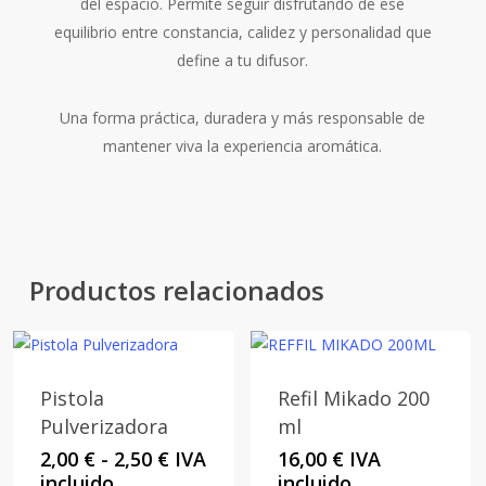
del espacio. Permite seguir disfrutando de ese
equilibrio entre constancia, calidez y personalidad que
define a tu difusor.
Una forma práctica, duradera y más responsable de
mantener viva la experiencia aromática.
Productos relacionados
Pistola
Refil Mikado 200
Pulverizadora
ml
Rango
2,00
€
-
2,50
€
IVA
16,00
€
IVA
de
incluido
incluido