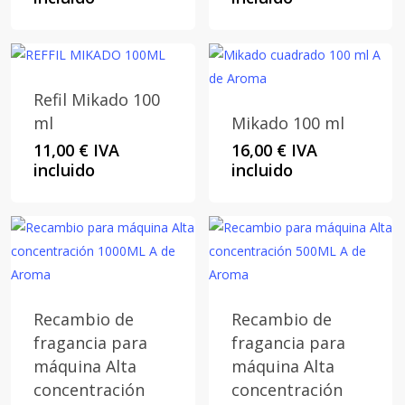
precios:
desde
2,00 €
hasta
2,50 €
Refil Mikado 100
ml
Mikado 100 ml
11,00
€
IVA
16,00
€
IVA
incluido
incluido
Recambio de
Recambio de
fragancia para
fragancia para
máquina Alta
máquina Alta
concentración
concentración