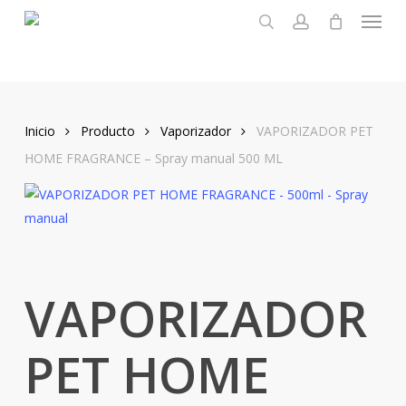
Menu
Skip
to
search
account
main
content
Inicio
Producto
Vaporizador
VAPORIZADOR PET
HOME FRAGRANCE – Spray manual 500 ML
VAPORIZADOR
PET HOME