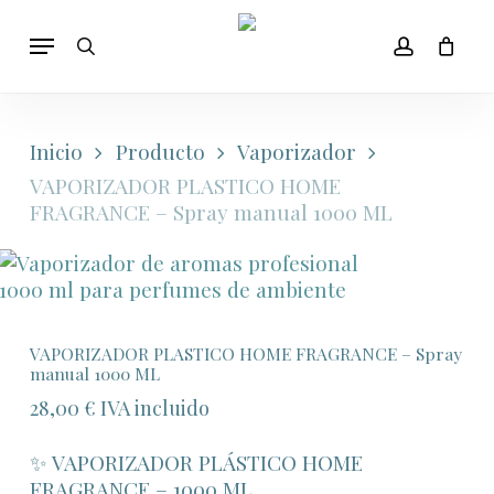
Skip
Menu
to
search
account
main
content
Inicio
Producto
Vaporizador
VAPORIZADOR PLASTICO HOME
FRAGRANCE – Spray manual 1000 ML
VAPORIZADOR PLASTICO HOME FRAGRANCE – Spray
manual 1000 ML
28,00
€
IVA incluido
✨ VAPORIZADOR PLÁSTICO HOME
FRAGRANCE – 1000 ML