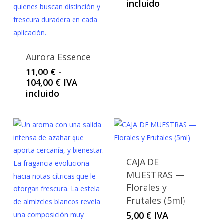
de
incluido
precios:
desde
11,00 €
hasta
Aurora Essence
104,00 €
11,00
€
-
Rango
104,00
€
IVA
de
incluido
precios:
desde
11,00 €
hasta
104,00 €
CAJA DE
MUESTRAS —
Florales y
Frutales (5ml)
5,00
€
IVA