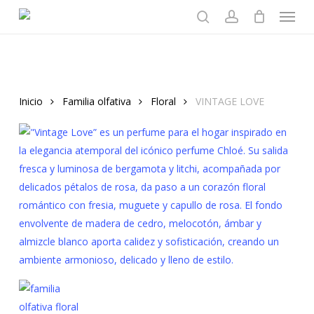
Menu
Skip
to
search
account
main
content
Inicio
Familia olfativa
Floral
VINTAGE LOVE