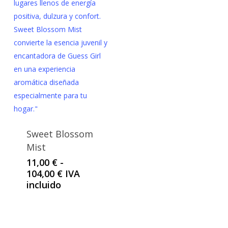
Sweet Blossom
Mist
11,00
€
-
Rango
104,00
€
IVA
de
incluido
precios:
desde
11,00 €