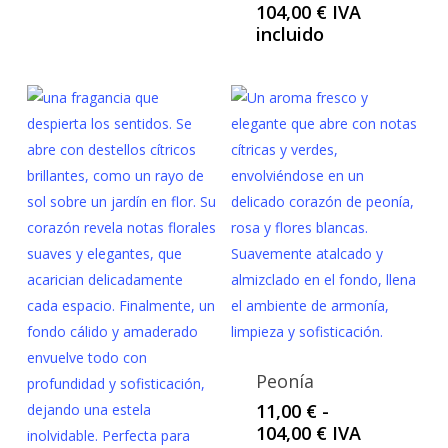
Rango
104,00
€
IVA
11,00 €
de
incluido
hasta
precios:
104,00 €
desde
11,00 €
hasta
104,00 €
Peonía
11,00
€
-
Rango
104,00
€
IVA