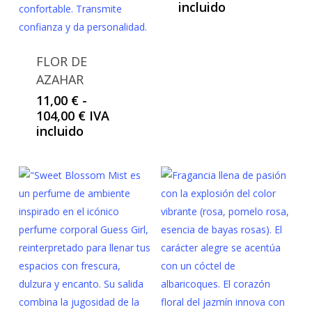
incluido
FLOR DE
AZAHAR
11,00
€
-
Rango
104,00
€
IVA
de
incluido
precios:
desde
11,00 €
hasta
104,00 €