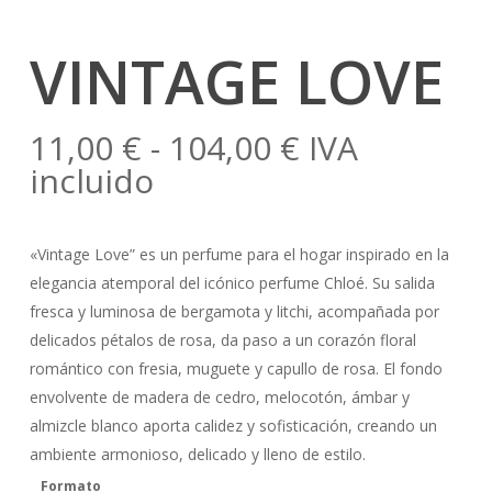
VINTAGE LOVE
Rango
11,00
€
-
104,00
€
IVA
de
incluido
precios:
desde
«Vintage Love” es un perfume para el hogar inspirado en la
11,00 €
elegancia atemporal del icónico perfume Chloé. Su salida
hasta
fresca y luminosa de bergamota y litchi, acompañada por
104,00 €
delicados pétalos de rosa, da paso a un corazón floral
romántico con fresia, muguete y capullo de rosa. El fondo
envolvente de madera de cedro, melocotón, ámbar y
almizcle blanco aporta calidez y sofisticación, creando un
ambiente armonioso, delicado y lleno de estilo.
Formato