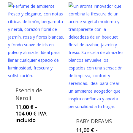
Esencia de
Neroli
11,00
€
-
Rango
104,00
€
IVA
de
incluido
BABY DREAMS
precios:
11,00
€
-
desde