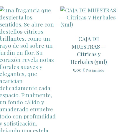
desde
11,00 €
hasta
104,00 €
CAJA DE
MUESTRAS —
Cítricas y
Herbales (5ml)
5,00
€
IVA incluido