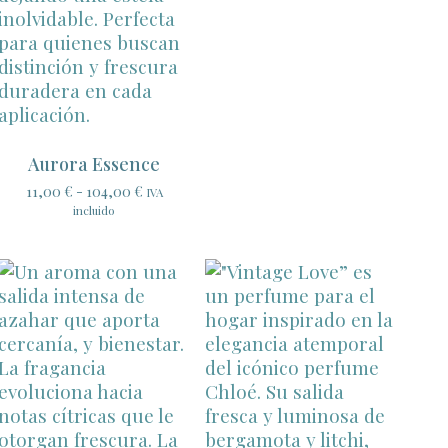
Aurora Essence
Rango
11,00
€
-
104,00
€
IVA
de
incluido
precios:
desde
11,00 €
hasta
104,00 €