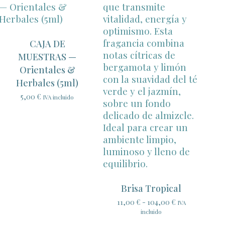
CAJA DE
MUESTRAS —
Orientales &
Herbales (5ml)
5,00
€
IVA incluido
Brisa Tropical
Rango
11,00
€
-
104,00
€
IVA
de
incluido
precios: