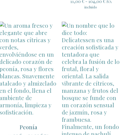
Rango
11,00
€
-
104,00
€
IVA
de
incluido
precios:
desde
11,00 €
hasta
104,00 €
Peonía