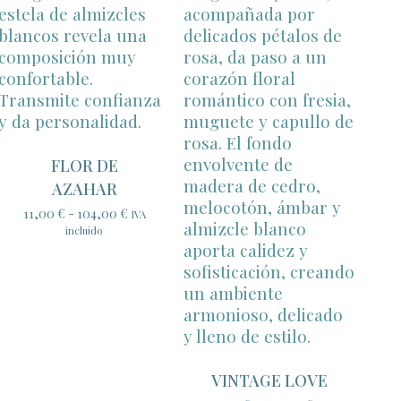
FLOR DE
AZAHAR
Rango
11,00
€
-
104,00
€
IVA
de
incluido
precios:
desde
11,00 €
hasta
104,00 €
VINTAGE LOVE