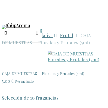
Skip
to
main
content
search
0
Menu
account
Inicio
Familia olfativa
Frutal
CAJA
DE MUESTRAS — Florales y Frutales (5ml)
CAJA DE MUESTRAS — Florales y Frutales (5ml)
5,00
€
IVA incluido
Selección de 10 fragancias