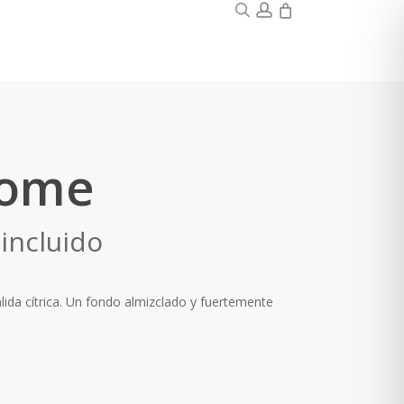
0
search
account
Home
go
 incluido
ios:
lida cítrica. Un fondo almizclado y fuertemente
de
0 €
ta
00 €