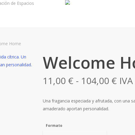
ación de Espacios
ome Home
Welcome 
Ran
11,00
€
-
104,00
€
IVA
de
prec
Una fragancia especiada y afrutada, con una sa
des
amaderado aportan personalidad.
11,0
has
Formato
104,