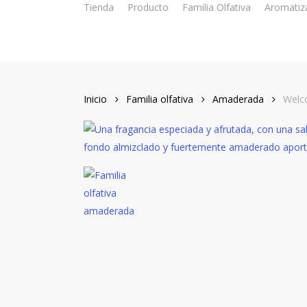
Tienda
Producto
Familia Olfativa
Aromatiz
Skip
to
main
content
Inicio
Familia olfativa
Amaderada
Welc