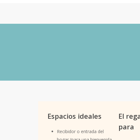
Pirámide olfativa de «Wel
Notas de salida:
Pomegranate, Naranja,
Notas de corazón:
Caramelo, Cardamo
Notas de fondo:
Cedro, Sandalo.
Espacios ideales
El reg
para
Recibidor o entrada del
hogar (para una bienvenida