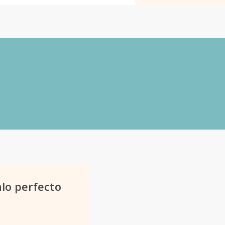
come Home» – amaderada frutal
 Pera.
mo, Canela.
alo perfecto
Familia olfativa:
Amaderad