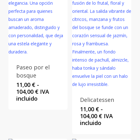
Paseo por el
bosque
11,00
€
-
Rango
104,00
€
IVA
de
incluido
Delicatessen
precios:
11,00
€
-
desde
Rango
104,00
€
IVA
11,00 €
de
incluido
hasta
precios:
104,00 €
desde