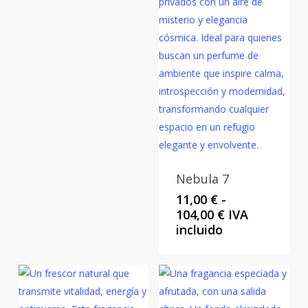
Nebula 7
11,00
€
-
Rango
104,00
€
IVA
de
incluido
precios:
desde
11,00 €
hasta
104,00 €