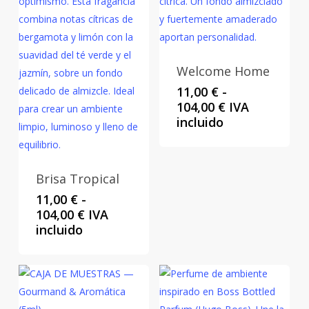
Welcome Home
11,00
€
-
Rango
104,00
€
IVA
de
incluido
precios:
desde
11,00 €
Brisa Tropical
hasta
104,00 €
11,00
€
-
Rango
104,00
€
IVA
de
incluido
precios:
desde
11,00 €
hasta
104,00 €