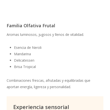
Welcome Home
Maderas nobles, matices especiados y fondos cálidos que
transforman el espacio en un refugio sofisticado y
Familia Olfativa Frutal
envolvente.
Aromas luminosos, jugosos y llenos de vitalidad.
Esencia de Neroli
Mandarina
Delicatessen
Brisa Tropical
Combinaciones frescas, afrutadas y equilibradas que
aportan energía, ligereza y personalidad.
Experiencia sensorial