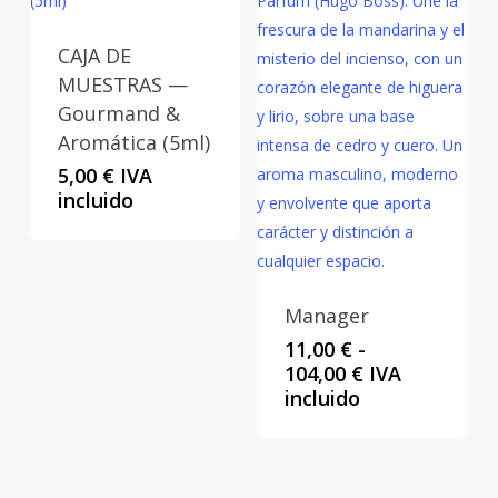
CAJA DE
MUESTRAS —
Gourmand &
Aromática (5ml)
5,00
€
IVA
incluido
Manager
11,00
€
-
Rango
104,00
€
IVA
de
incluido
precios:
desde
11,00 €
hasta