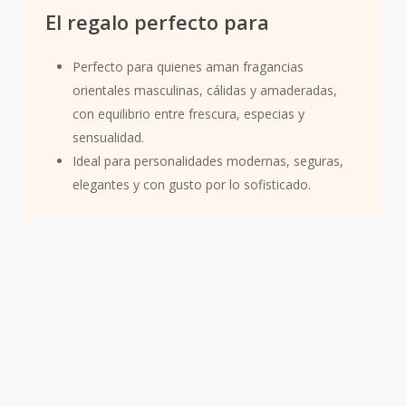
El regalo perfecto para
Perfecto para quienes aman fragancias
orientales masculinas, cálidas y amaderadas,
con equilibrio entre frescura, especias y
sensualidad.
Ideal para personalidades modernas, seguras,
elegantes y con gusto por lo sofisticado.
Familia olfativa:
Oriental
Elegancia masculina. Profundidad especiada. Sensualidad
cálida. Mister crea un ambiente sofisticado, moderno y