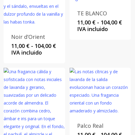
TE BLANCO
Rang
11,00
€
-
104,00
€
de
IVA incluido
preci
Noir d’Orient
desd
Rango
11,00
€
-
104,00
€
11,00
de
IVA incluido
hast
precios:
104,0
desde
11,00 €
hasta
104,00 €
Palco Real
Rang
11,00
€
-
104,00
€