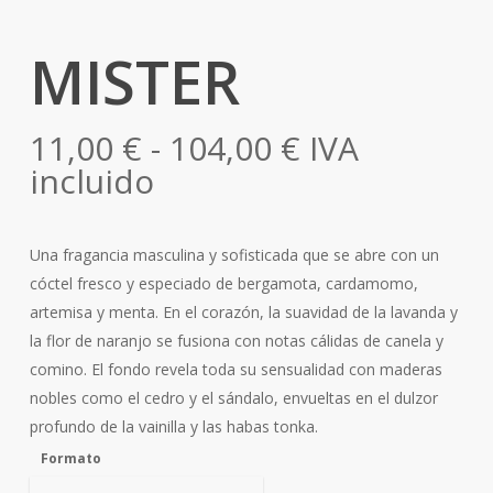
MISTER
Rango
11,00
€
-
104,00
€
IVA
de
incluido
precios:
desde
Una fragancia masculina y sofisticada que se abre con un
11,00 €
cóctel fresco y especiado de bergamota, cardamomo,
hasta
artemisa y menta. En el corazón, la suavidad de la lavanda y
104,00 €
la flor de naranjo se fusiona con notas cálidas de canela y
comino. El fondo revela toda su sensualidad con maderas
nobles como el cedro y el sándalo, envueltas en el dulzor
profundo de la vainilla y las habas tonka.
Formato