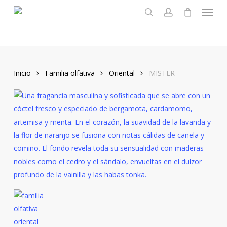
Menu
Skip
to
search
account
main
content
Inicio
Familia olfativa
Oriental
MISTER