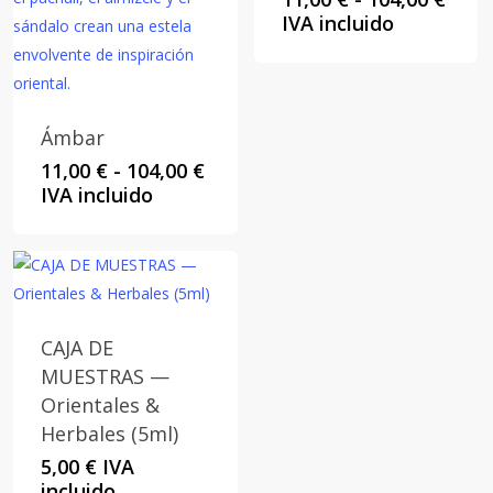
de
IVA incluido
preci
desd
11,00
hast
Ámbar
104,0
Rango
11,00
€
-
104,00
€
de
IVA incluido
precios:
desde
11,00 €
hasta
104,00 €
CAJA DE
MUESTRAS —
Orientales &
Herbales (5ml)
5,00
€
IVA
incluido