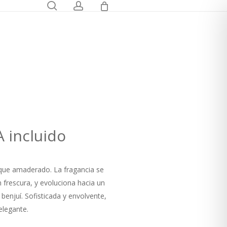
0
search
account
O
ngo
A incluido
cios:
oque amaderado. La fragancia se
sde
n frescura, y evoluciona hacia un
00 €
benjuí. Sofisticada y envolvente,
sta
elegante.
,00 €