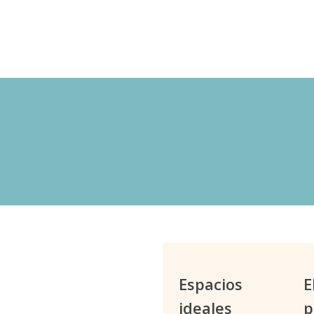
Pirámide olfativa
Notas de salida:
Limón
Notas de corazón:
Pac
Notas de fondo:
Benju
Espacios
E
ideales
p