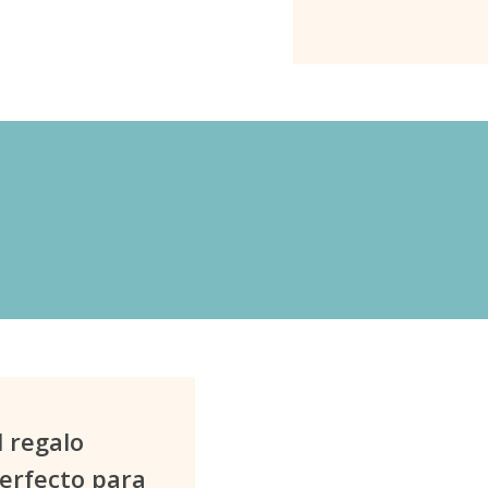
 de «Té Blanco» – Oriental
, Geranio.
hulí, Jazmín.
í, Grosella negra.
l regalo
erfecto para
Familia olfativa:
Oriental