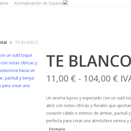
ativa
Aromatización de Espacios
ntal
TE BLANCO
TE BLANC
Ra
11,00
€
-
104,00
€
IV
de
pre
Un aroma lujoso y especiado con un sutil t
de
abre con notas cítricas y florales que aporta
11,
corazón cálido e intenso de ámbar, pachulí y 
ha
perfecta para crear una atmósfera serena y 
104
Formato