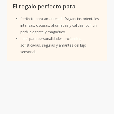
El regalo perfecto para
Perfecto para amantes de fragancias orientales
intensas, oscuras, ahumadas y cálidas, con un
perfil elegante y magnético.
Ideal para personalidades profundas,
sofisticadas, seguras y amantes del lujo
sensorial.
Familia olfativa:
Oriental
Oscuridad cálida. Profundidad oriental. Elegancia magnética.
Noir d’Orient llena el espacio de misterio, calidez y una