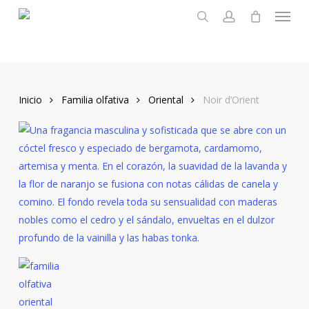
Menu
Skip
to
search
account
main
content
Inicio
Familia olfativa
Oriental
Noir d’Orient