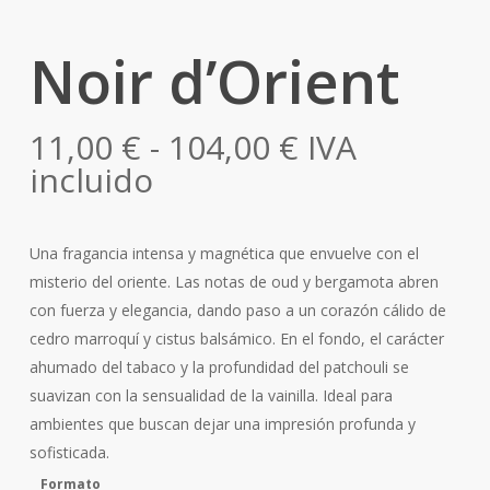
Noir d’Orient
Rango
11,00
€
-
104,00
€
IVA
de
incluido
precios:
desde
Una fragancia intensa y magnética que envuelve con el
11,00 €
misterio del oriente. Las notas de oud y bergamota abren
hasta
con fuerza y elegancia, dando paso a un corazón cálido de
104,00 €
cedro marroquí y cistus balsámico. En el fondo, el carácter
ahumado del tabaco y la profundidad del patchouli se
suavizan con la sensualidad de la vainilla. Ideal para
ambientes que buscan dejar una impresión profunda y
sofisticada.
Formato