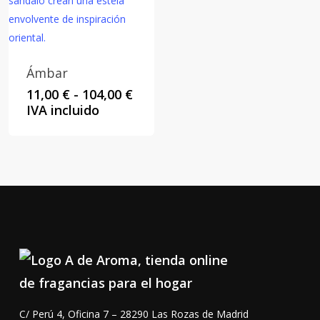
Ámbar
Rango
11,00
€
-
104,00
€
de
IVA incluido
precios:
desde
11,00 €
hasta
104,00 €
C/ Perú 4, Oficina 7 – 28290 Las Rozas de Madrid