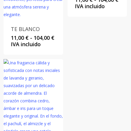
de
IVA incluido
preci
desd
11,00
TE BLANCO
hast
Rango
11,00
€
-
104,00
€
104,0
de
IVA incluido
precios:
desde
11,00 €
hasta
104,00 €