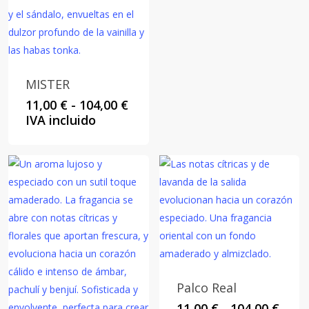
MISTER
Rango
11,00
€
-
104,00
€
de
IVA incluido
precios:
desde
11,00 €
hasta
104,00 €
Palco Real
Rang
11,00
€
-
104,00
€