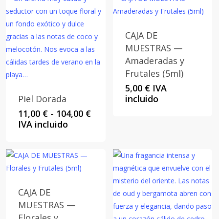
hast
104,0
CAJA DE
MUESTRAS —
Amaderadas y
Frutales (5ml)
5,00
€
IVA
Piel Dorada
incluido
Rango
11,00
€
-
104,00
€
de
IVA incluido
precios:
desde
11,00 €
hasta
104,00 €
CAJA DE
MUESTRAS —
Florales y