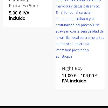
Frutales (5ml)
5,00
€
IVA
incluido
Night Boy
Rang
11,00
€
-
104,00
€
de
IVA incluido
preci
desd
11,00
hast
104,0