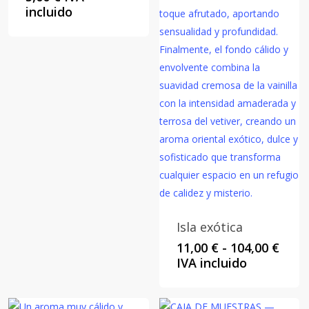
incluido
Isla exótica
Rang
11,00
€
-
104,00
€
de
IVA incluido
preci
desd
11,00