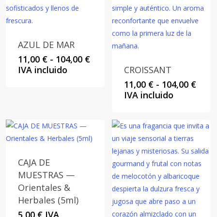
AZUL DE MAR
Rango
11,00
€
-
104,00
€
de
IVA incluido
CROISSANT
precios:
Rang
11,00
€
-
104,00
€
desde
de
IVA incluido
11,00 €
preci
hasta
desd
104,00 €
11,00
hast
104,0
CAJA DE
MUESTRAS —
Orientales &
Herbales (5ml)
5,00
€
IVA