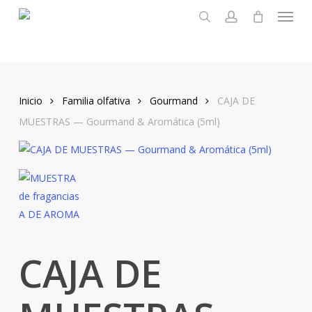
Menu
Skip
to
search
account
main
content
Inicio
Familia olfativa
Gourmand
CAJA DE
MUESTRAS — Gourmand & Aromática (5ml)
CAJA DE