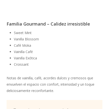
Fragancias dinámicas y elegantes que aportan claridad,
vitalidad y sofisticación contemporánea. Perfectas para
quienes buscan una atmósfera limpia, moderna y con
Familia Gourmand – Calidez irresistible
presencia.
Sweet Mint
Vanilla Blossom
Café Moka
Vainilla Café
Vainilla Exótica
Croissant
Notas de vainilla, café, acordes dulces y cremosos que
envuelven el espacio con confort, intensidad y un toque
deliciosamente reconfortante.