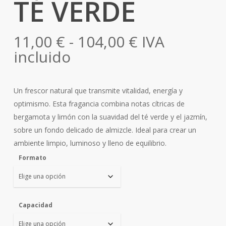
TÉ VERDE
Rango
11,00
€
-
104,00
€
IVA
de
incluido
precios:
desde
Un frescor natural que transmite vitalidad, energía y
11,00 €
optimismo. Esta fragancia combina notas cítricas de
hasta
bergamota y limón con la suavidad del té verde y el jazmín,
104,00 €
sobre un fondo delicado de almizcle. Ideal para crear un
ambiente limpio, luminoso y lleno de equilibrio.
Formato
Capacidad