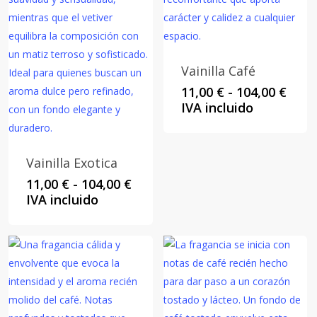
Vainilla Café
Rang
11,00
€
-
104,00
€
de
IVA incluido
preci
desd
11,00
Vainilla Exotica
hast
Rango
11,00
€
-
104,00
€
104,0
de
IVA incluido
precios:
desde
11,00 €
hasta
104,00 €