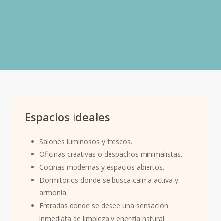
Pirámide olfativa de «Té
Verde» – Herbal
Notas de salida:
Limón, Bergamota.
Notas de corazón:
Té, Jazmín.
Notas de fondo:
Almizcle.
Espacios ideales
Salones luminosos y frescos.
Oficinas creativas o despachos minimalistas.
Cocinas modernas y espacios abiertos.
Dormitorios donde se busca calma activa y
armonía.
Entradas donde se desee una sensación
inmediata de limpieza y energía natural.