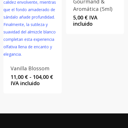
Gourmand &
Aromática (5ml)
5,00
€
IVA
incluido
Vanilla Blossom
Rango
11,00
€
-
104,00
€
de
IVA incluido
precios:
desde
11,00 €
hasta
104,00 €