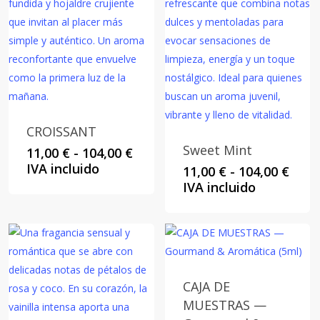
CROISSANT
Sweet Mint
Rango
11,00
€
-
104,00
€
de
IVA incluido
Rang
11,00
€
-
104,00
€
precios:
de
IVA incluido
desde
preci
11,00 €
desd
hasta
11,00
104,00 €
hast
104,0
CAJA DE
MUESTRAS —