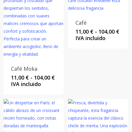
Café
Rang
11,00
€
-
104,00
€
de
IVA incluido
preci
desd
11,00
hast
Café Moka
104,0
Rango
11,00
€
-
104,00
€
de
IVA incluido
precios:
desde
11,00 €
hasta
104,00 €