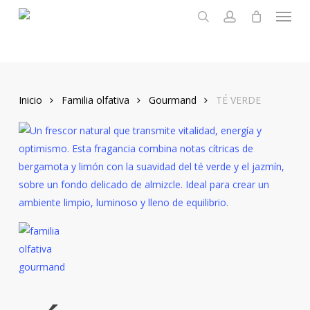
Menu
Skip
to
search
account
main
content
Inicio
Familia olfativa
Gourmand
TÉ VERDE