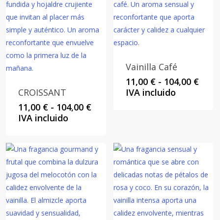
Vainilla Café
Rang
11,00
€
-
104,00
€
de
CROISSANT
IVA incluido
preci
Rango
11,00
€
-
104,00
€
desd
de
IVA incluido
11,00
precios:
hast
desde
104,0
11,00 €
hasta
104,00 €