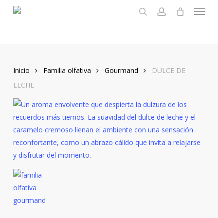
Menu
Skip
to
search
account
main
content
Inicio
Familia olfativa
Gourmand
DULCE DE
LECHE