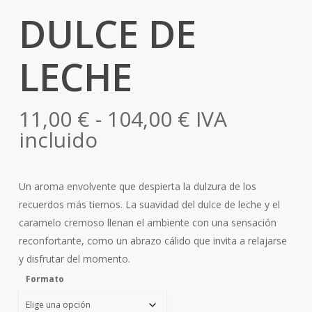
DULCE DE
LECHE
Rango
11,00
€
-
104,00
€
IVA
de
incluido
precios:
desde
Un aroma envolvente que despierta la dulzura de los
11,00 €
recuerdos más tiernos. La suavidad del dulce de leche y el
hasta
caramelo cremoso llenan el ambiente con una sensación
104,00 €
reconfortante, como un abrazo cálido que invita a relajarse
y disfrutar del momento.
Formato