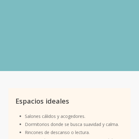
Pirámide olfativa de «Dulce de
Leche» – Gourmand
Notas de salida:
Leche, Leche de coco.
Notas de corazón:
Caramelo, Almendra.
Notas de fondo:
Vainilla, Azúcar moreno,
Turrón.
Espacios ideales
Salones cálidos y acogedores.
Dormitorios donde se busca suavidad y calma.
Rincones de descanso o lectura.