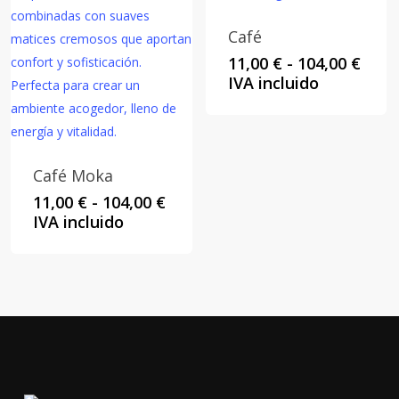
Café
Rang
11,00
€
-
104,00
€
de
IVA incluido
preci
desd
11,00
hast
Café Moka
104,0
Rango
11,00
€
-
104,00
€
de
IVA incluido
precios:
desde
11,00 €
hasta
104,00 €