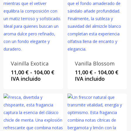
Vainilla Exotica
Vanilla Blossom
Rango
Rang
11,00
€
-
104,00
€
11,00
€
-
104,00
€
de
de
IVA incluido
IVA incluido
precios:
preci
desde
desd
11,00 €
11,00
hasta
hast
104,00 €
104,0