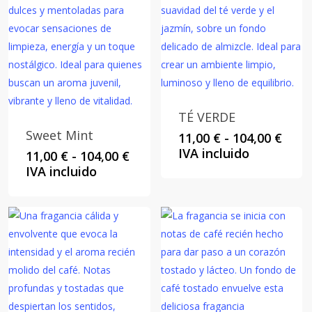
TÉ VERDE
Sweet Mint
Rang
11,00
€
-
104,00
€
de
IVA incluido
Rango
11,00
€
-
104,00
€
preci
de
IVA incluido
desd
precios:
11,00
desde
hast
11,00 €
104,0
hasta
104,00 €