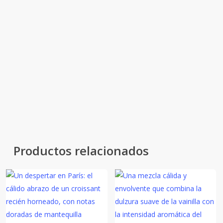
Fondo:
vainilla, azúcar moreno y turrón — estela cálida,
dulzura profunda, abrazo reconfortante.
Dulce de Leche es una caricia cálida:
un aroma cremoso y tierno que
convierte cualquier espacio en un
refugio dulce y reconfortante.
Productos relacionados