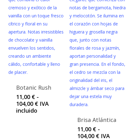
Botanic Rush
11,00
€
-
Rango
104,00
€
IVA
de
incluido
precios:
Brisa Atlántica
desde
11,00
€
-
11,00 €
Rango
104,00
€
IVA
hasta