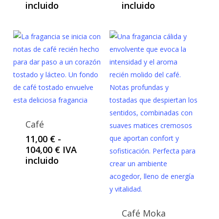
de
de
incluido
incluido
precios:
precios:
desde
desde
11,00 €
11,00 €
hasta
hasta
104,00 €
104,00 €
Café
11,00
€
-
Rango
104,00
€
IVA
de
incluido
precios:
desde
11,00 €
hasta
Café Moka
104,00 €