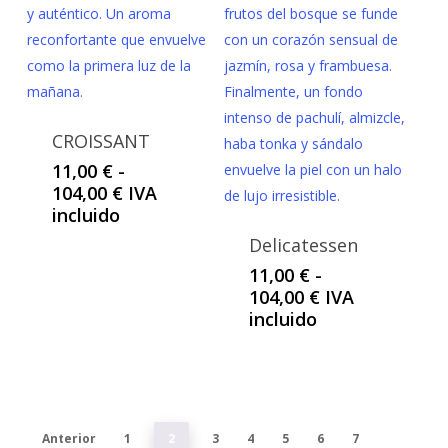
CROISSANT
11,00
€
-
Rango
104,00
€
IVA
de
incluido
precios:
Delicatessen
desde
11,00
€
-
11,00 €
Rango
104,00
€
IVA
hasta
de
incluido
104,00 €
precios:
desde
11,00 €
hasta
104,00 €
Anterior
1
2
3
4
5
6
7