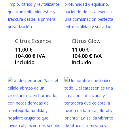
Citrus Essence
Citrus Glow
11,00
€
-
11,00
€
-
Rango
Rango
104,00
€
IVA
104,00
€
IVA
de
de
incluido
incluido
precios:
precios:
desde
desde
11,00 €
11,00 €
hasta
hasta
104,00 €
104,00 €