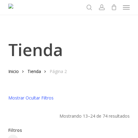
Menu
Skip
to
search
account
main
content
Tienda
Inicio
Tienda
Página 2
Mostrar
Ocultar
Filtros
Mostrando 13–24 de 74 resultados
Filtros