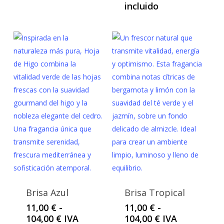
de
incluido
104,00 €
precios:
desde
11,00 €
hasta
104,00 €
Brisa Azul
Brisa Tropical
11,00
€
-
11,00
€
-
Rango
Rango
104,00
€
IVA
104,00
€
IVA