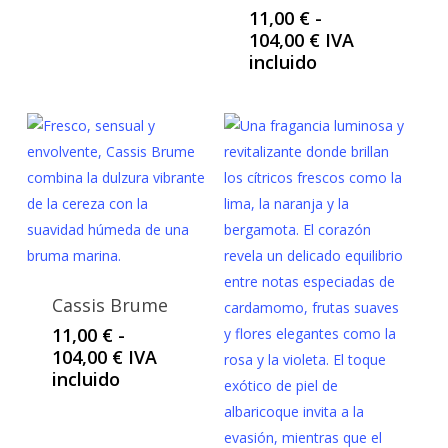
11,00
€
-
Rango
104,00
€
IVA
de
incluido
precios:
desde
11,00 €
hasta
104,00 €
Cassis Brume
11,00
€
-
Rango
104,00
€
IVA
de
incluido
precios:
desde
11,00 €