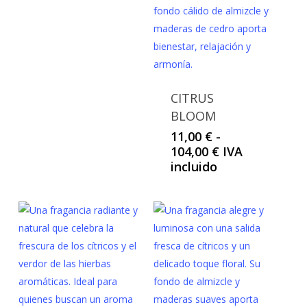
hasta
104,00 €
CITRUS
BLOOM
11,00
€
-
Rango
104,00
€
IVA
de
incluido
precios:
desde
11,00 €
hasta
104,00 €