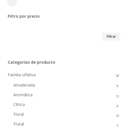
Close
Filters
Filtro por precio
Prec
Prec
Filtrar
mín
máx
Categorías de producto
Familia olfativa
58
Amaderada
8
Aromática
12
Cítrica
8
Floral
10
Frutal
5