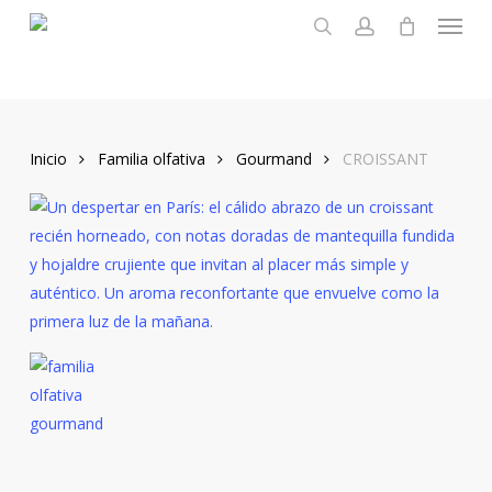
Menu
Skip
to
search
account
main
content
Inicio
Familia olfativa
Gourmand
CROISSANT