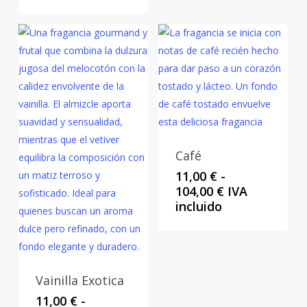
desde
precios:
11,00 €
desde
hasta
11,00 €
104,00 €
hasta
104,00 €
Café
11,00
€
-
Rango
104,00
€
IVA
de
incluido
precios:
desde
11,00 €
hasta
Vainilla Exotica
104,00 €
11,00
€
-