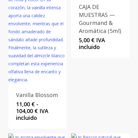
CAJA DE
MUESTRAS —
Gourmand &
Aromática (5ml)
5,00
€
IVA
incluido
Vanilla Blossom
11,00
€
-
Rango
104,00
€
IVA
de
incluido
precios:
desde
11,00 €