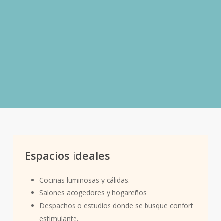
Pirámide olfativa de
«Croissant» – Gourmand
Notas de salida:
Mantequilla fundida, hojaldre
crujiente.
Notas de corazón:
Croissant recién horneado.
Notas de fondo:
Notas cálidas y suaves
(vainilla y almizcle blanco).
Espacios ideales
Cocinas luminosas y cálidas.
Salones acogedores y hogareños.
Despachos o estudios donde se busque confort
estimulante.