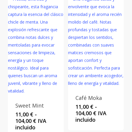
hasta
hasta
104,00 €
104,00 €
Café Moka
Sweet Mint
11,00
€
-
Rango
104,00
€
IVA
11,00
€
-
de
incluido
Rango
104,00
€
IVA
precios:
de
incluido