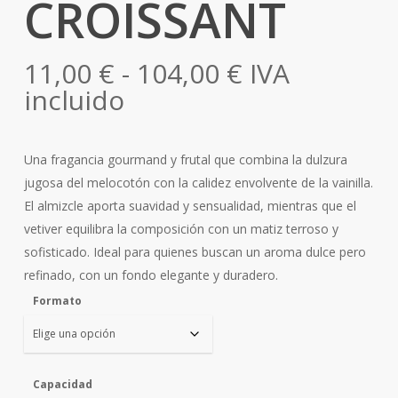
CROISSANT
Rango
11,00
€
-
104,00
€
IVA
de
incluido
precios:
desde
Una fragancia gourmand y frutal que combina la dulzura
11,00 €
jugosa del melocotón con la calidez envolvente de la vainilla.
hasta
El almizcle aporta suavidad y sensualidad, mientras que el
104,00 €
vetiver equilibra la composición con un matiz terroso y
sofisticado. Ideal para quienes buscan un aroma dulce pero
refinado, con un fondo elegante y duradero.
Formato
Capacidad