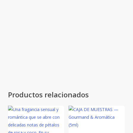
Fondo:
vainilla y almizcle blanco — dulzura suave, calidez
envolvente y estela reconfortante.
Croissant es un abrazo dorado: un
aroma cálido, tierno y luminoso que
transforma cualquier espacio en un
refugio de calma y placer cotidiano.
Productos relacionados