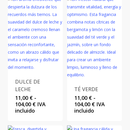
hasta
104,00 €
DULCE DE
LECHE
TÉ VERDE
11,00
€
-
11,00
€
-
Rango
Rango
104,00
€
IVA
104,00
€
IVA
de
de
incluido
incluido
precios:
precios:
desde
desde
11,00 €
11,00 €